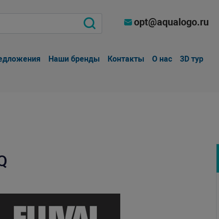
opt@aqualogo.ru
едложения
Наши бренды
Контакты
О нас
3D тур
Q