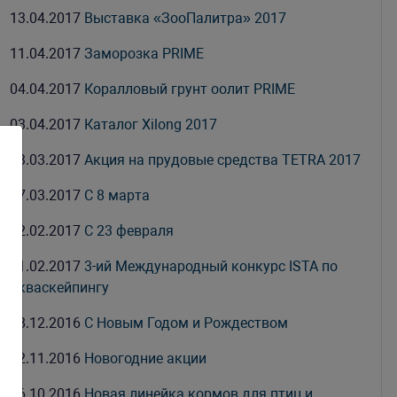
13.04.2017
Выставка «ЗооПалитра» 2017
11.04.2017
Заморозка PRIME
04.04.2017
Коралловый грунт оолит PRIME
03.04.2017
Каталог Xilong 2017
13.03.2017
Акция на прудовые средства TETRA 2017
07.03.2017
С 8 марта
22.02.2017
С 23 февраля
21.02.2017
3-ий Международный конкурс ISTA по
акваскейпингу
28.12.2016
С Новым Годом и Рождеством
22.11.2016
Новогодние акции
26.10.2016
Новая линейка кормов для птиц и