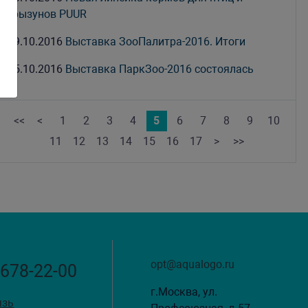
грызунов PUUR
19.10.2016
Выставка ЗооПалитра-2016. Итоги
05.10.2016
Выставка ПаркЗоо-2016 состоялась
<<
<
1
2
3
4
5
6
7
8
9
10
11
12
13
14
15
16
17
>
>>
opt@aqualogo.ru
 678-22-00
г.Москва, ул.
язь