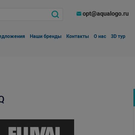
opt@aqualogo.ru
едложения
Наши бренды
Контакты
О нас
3D тур
Q