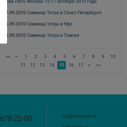
Аква Лого, Москва 15-17 октября 2010 года
07.09.2010
Семинар Тетра в Санкт-Петербурге
06.09.2010
Семинар Тетра в Уфе
06.09.2010
Семинар Тетра в Томске
<<
<
1
2
3
4
5
6
7
8
9
10
11
12
13
14
15
16
17
>
>>
opt@aqualogo.ru
 678-22-00