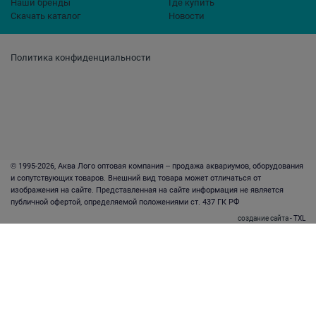
Наши бренды
Где купить
Скачать каталог
Новости
Политика конфиденциальности
© 1995-2026, Аква Лого оптовая компания – продажа аквариумов, оборудования
и сопутствующих товаров. Внешний вид товара может отличаться от
изображения на сайте. Представленная на сайте информация не является
публичной офертой, определяемой положениями ст. 437 ГК РФ
создание сайта
- TXL