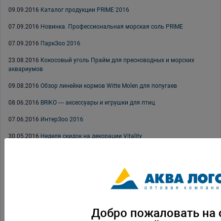
09.09.2016
Каталог продукции PRIME 2016
07.09.2016
Новинка. Профессиональная морская соль PRIME
07.09.2016
ПаркЗоо 2016
23.08.2016
Кокосовый уголь Прайм для пресноводных и морских
аквариумов
09.08.2016
Обзор линейки кормов Witte Molen для попугаев
08.06.2016
BRIKO — аксессуары и игрушки для птиц
07.06.2016
ИнтерЗоо 2016
30.05.2016
Неделя скидок на декорации Vitality
27.05.2016
Содержание декоративных птиц в домашних условиях,
часть третья
23.05.2016
Акция «Жаркое лето»
16.05.2016
Брошюра «Мой первый морской аквариум». Выпуск #1 2016
Добро пожаловать на 
12.05.2016
Статьи на сайте