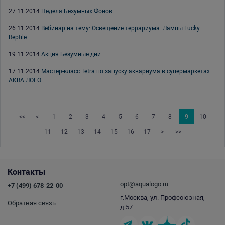
27.11.2014
Неделя Безумных Фонов
26.11.2014
Вебинар на тему: Освещение террариума. Лампы Lucky
Reptile
19.11.2014
Акция Безумные дни
17.11.2014
Мастер-класс Tetra по запуску аквариума в супермаркетах
АКВА ЛОГО
<<
<
1
2
3
4
5
6
7
8
9
10
11
12
13
14
15
16
17
>
>>
Контакты
opt@aqualogo.ru
+7 (499) 678-22-00
г.Москва, ул. Профсоюзная,
Обратная связь
д.57