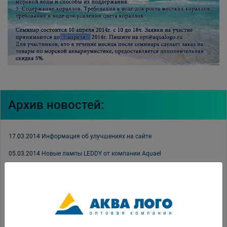
Архив новостей:
17.03.2014
Информация об улучшениях на сайте
05.03.2014
Новые лампы LEDDY от компании Aquael
27.02.2014
Помпы Rio Seio
24.02.2014
ISTA. Профессиональное оборудование СО2
14.02.2014
Новые распылители и светильники от компании Xilong
28.01.2014
Теперь аквариумы Juwel Lido 200 доступны в полной