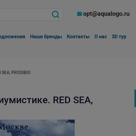
opt@aqualogo.ru
едложения
Наши бренды
Контакты
О нас
3D тур
 SEA, PRODIBIO
иумистике. RED SEA,