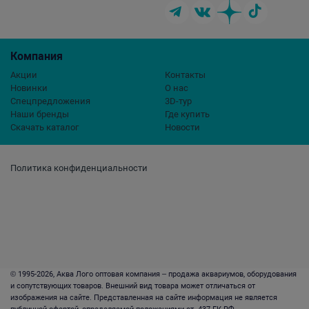
Компания
Акции
Контакты
Новинки
О нас
Спецпредложения
3D-тур
Наши бренды
Где купить
Скачать каталог
Новости
Политика конфиденциальности
© 1995-2026, Аква Лого оптовая компания – продажа аквариумов, оборудования
и сопутствующих товаров. Внешний вид товара может отличаться от
изображения на сайте. Представленная на сайте информация не является
публичной офертой, определяемой положениями ст. 437 ГК РФ