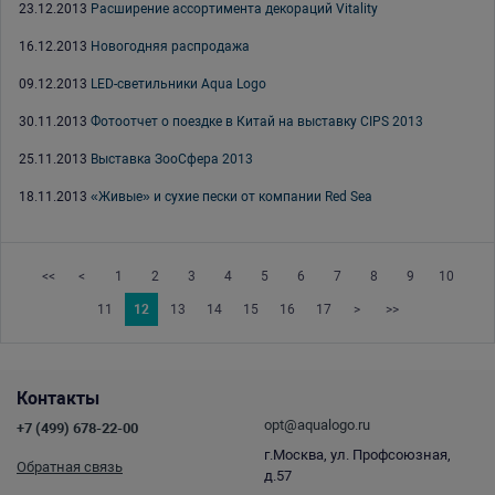
23.12.2013
Расширение ассортимента декораций Vitality
16.12.2013
Новогодняя распродажа
09.12.2013
LED-светильники Aqua Logo
30.11.2013
Фотоотчет о поездке в Китай на выставку CIPS 2013
25.11.2013
Выставка ЗооСфера 2013
18.11.2013
«Живые» и сухие пески от компании Red Sea
<<
<
1
2
3
4
5
6
7
8
9
10
11
12
13
14
15
16
17
>
>>
Контакты
opt@aqualogo.ru
+7 (499) 678-22-00
г.Москва, ул. Профсоюзная,
Обратная связь
д.57