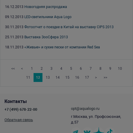
16.12.2013
Новогодняя распродажа
09.12.2013
LED-светильники Aqua Logo
30.11.2013
Фотоотчет о поездке в Китай на выставку CIPS 2013
25.11.2013
Выставка ЗооСфера 2013
18.11.2013
«Живые» и сухие пески от компании Red Sea
<<
<
1
2
3
4
5
6
7
8
9
10
11
12
13
14
15
16
17
>
>>
Контакты
opt@aqualogo.ru
+7 (499) 678-22-00
г.Москва, ул. Профсоюзная,
Обратная связь
д.57