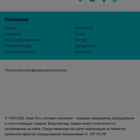
Компания
Акции
Контакты
Новинки
О нас
Спецпредложения
3D-тур
Наши бренды
Где купить
Скачать каталог
Новости
Политика конфиденциальности
© 1995-2026, Аква Лого оптовая компания – продажа аквариумов, оборудования
и сопутствующих товаров. Внешний вид товара может отличаться от
изображения на сайте. Представленная на сайте информация не является
публичной офертой, определяемой положениями ст. 437 ГК РФ