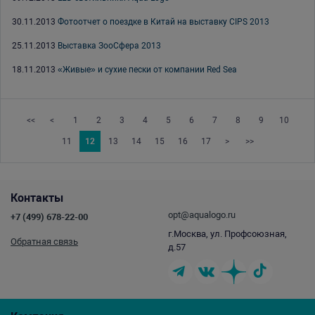
30.11.2013
Фотоотчет о поездке в Китай на выставку CIPS 2013
25.11.2013
Выставка ЗооСфера 2013
18.11.2013
«Живые» и сухие пески от компании Red Sea
<<
<
1
2
3
4
5
6
7
8
9
10
11
12
13
14
15
16
17
>
>>
Контакты
opt@aqualogo.ru
+7 (499) 678-22-00
г.Москва, ул. Профсоюзная,
Обратная связь
д.57