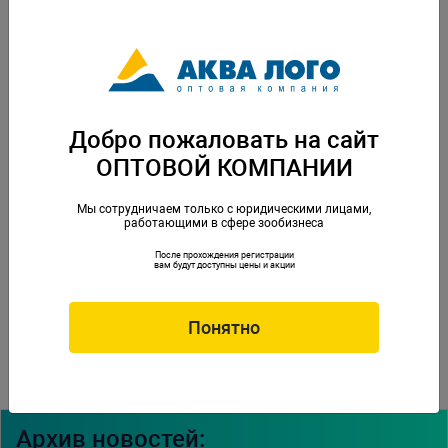
инфекций;
§
при добыче песков Red Sea не наносится ущерб
окружающей среде.
Добро пожаловать на сайт
ОПТОВОЙ КОМПАНИИ
Мы сотрудничаем только с юридическими лицами,
Подробная информация
о данном продукте
работающими в сфере зообизнеса
представлена на нашем сайте в разделе
«Статьи».
После прохождения регистрации
вам будут доступны цены и акции
Пески от компании Red Sea появятся в продаже
Понятно
уже в начале декабря 2013г.
Архив новостей: