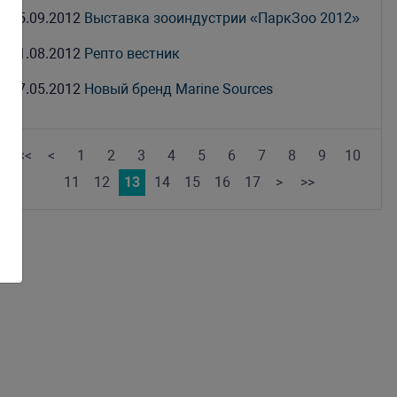
05.09.2012
Выставка зооиндустрии «ПаркЗоо 2012»
31.08.2012
Репто вестник
17.05.2012
Новый бренд Marine Sources
<<
<
1
2
3
4
5
6
7
8
9
10
11
12
13
14
15
16
17
>
>>