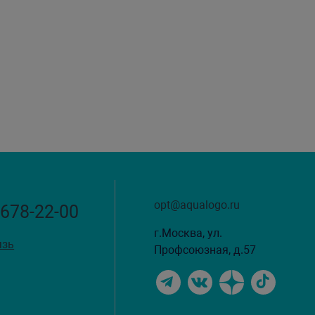
opt@aqualogo.ru
 678-22-00
г.Москва, ул.
язь
Профсоюзная, д.57