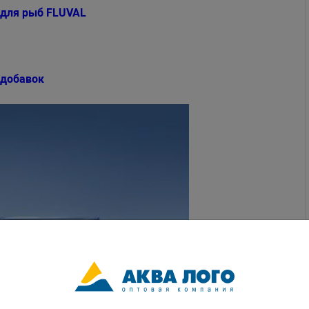
для рыб FLUVAL
 добавок