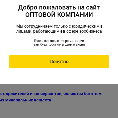
Добро пожаловать на сайт
ОПТОВОЙ КОМПАНИИ
Мы сотрудничаем только с юридическими
лицами, работающими в сфере зообизнеса
После прохождения регистрации
вам будут доступны цены и акции
Понятно
емляной червь, атлантическая сельдь и лососевый жир
AL FISH FOOD.
ых красителей и консервантов, являются богатым
мых минеральных веществ.