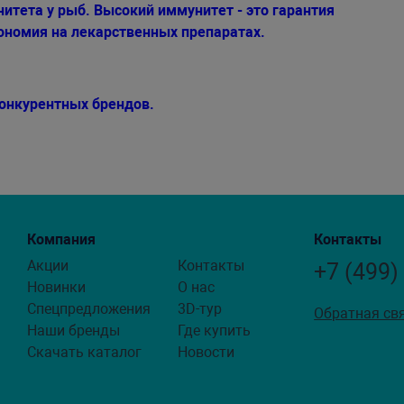
тета у рыб. Высокий иммунитет - это гарантия
кономия на лекарственных препаратах.
конкурентных брендов.
Компания
Контакты
Акции
Контакты
+7 (499)
Новинки
О нас
Спецпредложения
3D-тур
Обратная св
Наши бренды
Где купить
Скачать каталог
Новости