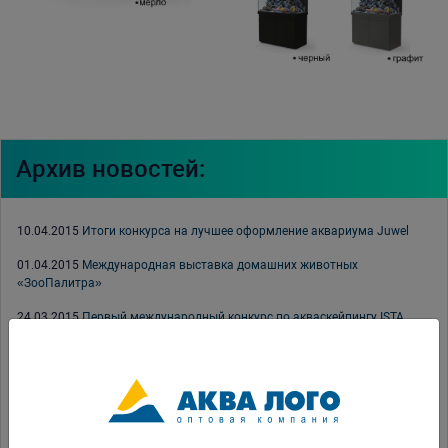
Архив новостей:
10.04.2015
Итоги конкурса на лучшее оформление аквариума Juwel
01.04.2015
Международная выставка домашних животных
«ЗооПалитра»
24.03.2015
Первый международный конкурс по акваскейпингу ISTA
03.03.2015
Фотоконкурс аквариума Juwel
03.02.2015
Witte Molen — главный спонсор Mondial 2015.
30.01.2015
Корма Tetra уже у нас