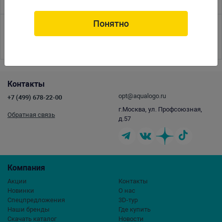
Понятно
<<
<
1
2
3
4
5
6
7
8
9
10
11
12
13
14
15
16
17
Контакты
opt@aqualogo.ru
+7 (499) 678-22-00
г.Москва, ул. Профсоюзная,
Обратная связь
д.57
Компания
Акции
Контакты
Новинки
О нас
Спецпредложения
3D-тур
Наши бренды
Где купить
Скачать каталог
Новости