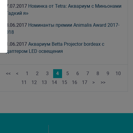
17.07.2017
Новинка от Tetra: Аквариум с Миньонами
«Гадкий я»
23.06.2017
Номинанты премии Animalis Award 2017-
2018
21.06.2017
Аквариум Betta Projector bordeax с
адаптером LED освещения
<<
<
1
2
3
4
5
6
7
8
9
10
11
12
13
14
15
16
17
>
>>