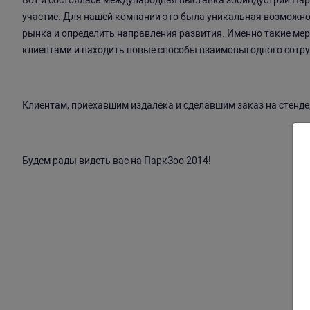
Вот и состоялась международная выставка зооиндустрии Пар
участие. Для нашей компании это была уникальная возможно
рынка и определить направления развития. Именно такие ме
клиентами и находить новые способы взаимовыгодного сотру
Клиентам, приехавшим издалека и сделавшим заказ на стенде
Будем рады видеть вас на ПаркЗоо 2014!