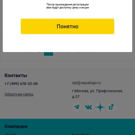
05.09.2012
Выставка зооиндустрии «ПаркЗоо 2012»
После прохождения регистрации
вам будут доступны цены и акции
31.08.2012
Репто вестник
17.05.2012
Новый бренд Marine Sources
Понятно
<<
<
1
2
3
4
5
6
7
8
9
10
11
12
13
14
15
16
17
>
>>
Контакты
opt@aqualogo.ru
+7 (499) 678-22-00
г.Москва, ул. Профсоюзная,
Обратная связь
д.57
Компания
Акции
Контакты