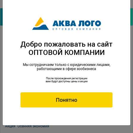
Архив акций:
Акция "День аквариумиста"
Добро пожаловать на сайт
Акция "Весна в подарок"
ОПТОВОЙ КОМПАНИИ
Акция "Февральская выгода"
Мы сотрудничаем только с юридическими лицами,
Акция "Лучший подарок"
работающими в сфере зообизнеса
Акция "Морозная ярмарка"
После прохождения регистрации
вам будут доступны цены и акции
Акция "Волшебный декабрь"
Акция "Tetra промо"
Понятно
Акция "Зимний рацион"
Акция "Меганоябрь"
Акция "Осенняя экономия"