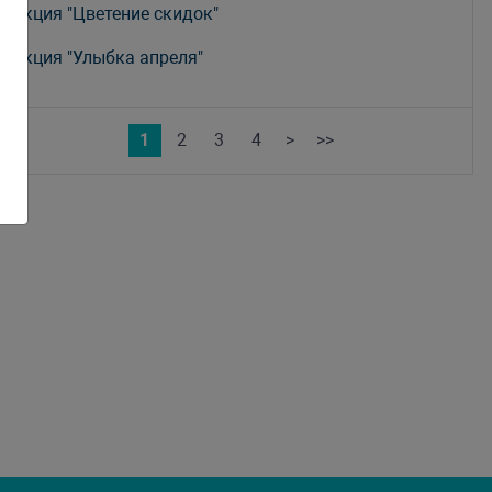
Акция "Цветение скидок"
Акция "Улыбка апреля"
1
2
3
4
>
>>