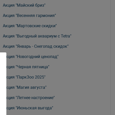
Акция "Майский бриз"
Акция "Весенняя гармония"
Акция "Мартовские скидки"
Акция "Выгодный аквариум с Tetra"
Акция "Январь - Снегопад скидок"
Акция "Новогодний ценопад"
Акция "Черная пятница"
Акция "ПаркЗоо 2025"
Акция "Магия августа"
Акция "Летнее настроение"
Акция "Июньская выгода"