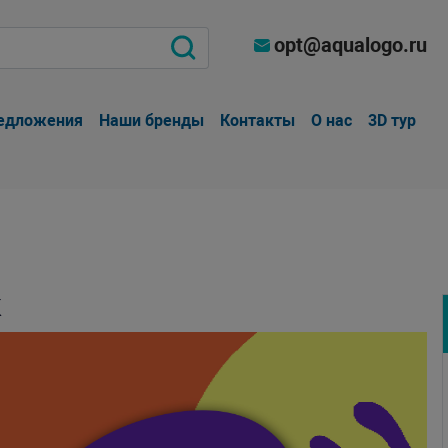
opt@aqualogo.ru
едложения
Наши бренды
Контакты
О нас
3D тур
к