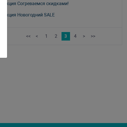
Акция Согреваемся скидками!
Акция Новогодний SALE
<<
<
1
2
3
4
>
>>