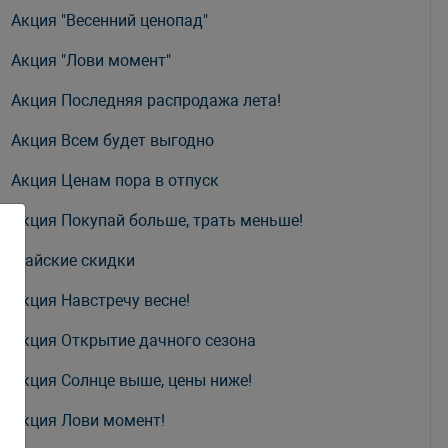
Акция "Весенний ценопад"
Акция "Лови момент"
Акция Последняя распродажа лета!
Акция Всем будет выгодно
Акция Ценам пора в отпуск
Акция Покупай больше, трать меньше!
Майские скидки
Акция Навстречу весне!
Акция Открытие дачного сезона
Акция Солнце выше, цены ниже!
Акция Лови момент!