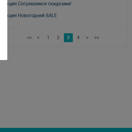
Акция Согреваемся скидками!
Акция Новогодний SALE
<<
<
1
2
3
4
>
>>