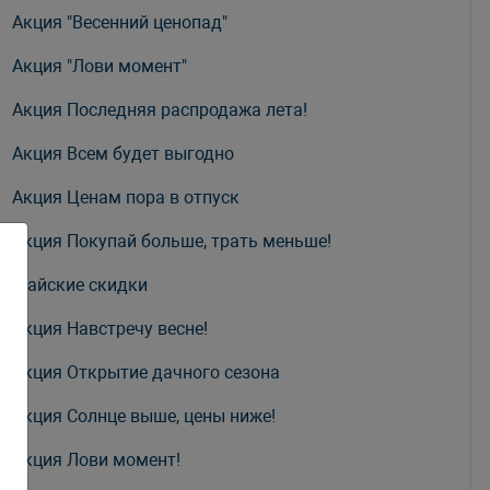
Акция "Весенний ценопад"
Акция "Лови момент"
Акция Последняя распродажа лета!
Акция Всем будет выгодно
Акция Ценам пора в отпуск
Акция Покупай больше, трать меньше!
Майские скидки
Акция Навстречу весне!
Акция Открытие дачного сезона
Акция Солнце выше, цены ниже!
Акция Лови момент!