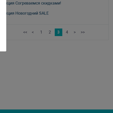
Акция Согреваемся скидками!
Акция Новогодний SALE
<<
<
1
2
3
4
>
>>