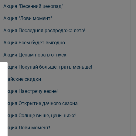
Акция "Весенний ценопад"
Акция "Лови момент"
Акция Последняя распродажа лета!
Акция Всем будет выгодно
Акция Ценам пора в отпуск
Акция Покупай больше, трать меньше!
Майские скидки
Акция Навстречу весне!
Акция Открытие дачного сезона
Акция Солнце выше, цены ниже!
Акция Лови момент!