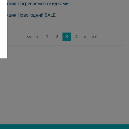
Акция Согреваемся скидками!
Акция Новогодний SALE
<<
<
1
2
3
4
>
>>