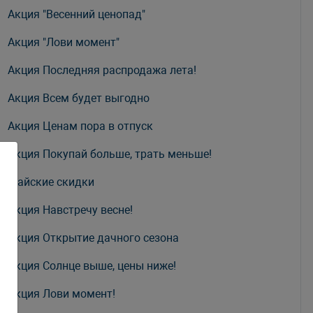
Акция "Весенний ценопад"
Акция "Лови момент"
Акция Последняя распродажа лета!
Акция Всем будет выгодно
Акция Ценам пора в отпуск
Акция Покупай больше, трать меньше!
Майские скидки
Акция Навстречу весне!
Акция Открытие дачного сезона
Акция Солнце выше, цены ниже!
Акция Лови момент!