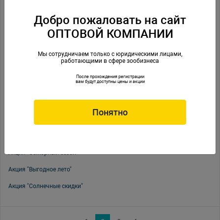
Акция "Лучший подарок"
Добро пожаловать на сайт
Акция "Морозная ярмарка"
ОПТОВОЙ КОМПАНИИ
Акция "Волшебный декабрь"
Акция "Tetra промо"
Мы сотрудничаем только с юридическими лицами,
работающими в сфере зообизнеса
Акция "Зимний рацион"
После прохождения регистрации
вам будут доступны цены и акции
Акция "Меганоябрь"
Акция "Осенняя экономия"
Понятно
Акция "Pro ПаркЗоо"
Акция "Урожай скидок"
Акция "Обжорный сезон"
Акция "Выгодное лето"
Акция "Солнечные скидки"