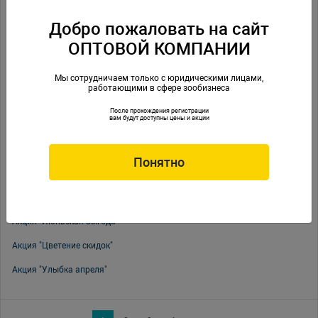
Акция "Весенняя гармония"
Добро пожаловать на сайт
Акция "Мартовские скидки"
ОПТОВОЙ КОМПАНИИ
Акция "Выгодный аквариум с Tetra"
Акция "Январь - Снегопад скидок"
Мы сотрудничаем только с юридическими лицами,
работающими в сфере зообизнеса
Акция "Новогодний ценопад"
После прохождения регистрации
вам будут доступны цены и акции
Акция "Черная пятница"
Акция "ПаркЗоо 2025"
Понятно
Акция "Магия августа"
Акция "Летнее настроение"
Акция "Июньская выгода"
Акция "Цветение скидок"
Акция "Улыбка апреля"